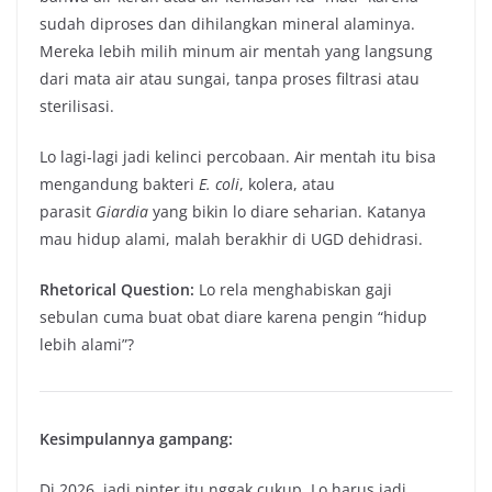
sudah diproses dan dihilangkan mineral alaminya.
Mereka lebih milih minum air mentah yang langsung
dari mata air atau sungai, tanpa proses filtrasi atau
sterilisasi.
Lo lagi-lagi jadi kelinci percobaan. Air mentah itu bisa
mengandung bakteri
E. coli
, kolera, atau
parasit
Giardia
yang bikin lo diare seharian. Katanya
mau hidup alami, malah berakhir di UGD dehidrasi.
Rhetorical Question:
Lo rela menghabiskan gaji
sebulan cuma buat obat diare karena pengin “hidup
lebih alami”?
Kesimpulannya gampang:
Di 2026, jadi pinter itu nggak cukup. Lo harus jadi