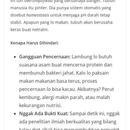
Ini tuh
oversimplifikasi
yang berbahaya banget. Tubuh
manusia itu pinter. Dia punya sistem otomatis yang
disebut
homeostasis
untuk menjaga pH darah tetap
stabil. Apapun yang lo makan, tubuh akan berusaha
keras buat netralin.
Kenapa Harus Dihindari:
Gangguan Pencernaan:
Lambung lo butuh
suasana asam buat mencerna protein dan
membunuh bakteri jahat. Kalo lo paksain
makan makanan basa terus, proses
pencernaan lo bisa kacau. Akibatnya? Perut
kembung, alergi makin parah, atau malah
kekurangan nutrisi.
Nggak Ada Bukti Kuat:
Sampai detik ini, nggak
ada penelitian ilmiah berkualitas yang bilang
kalau diet alkali bisa menyembuhkan penyakit