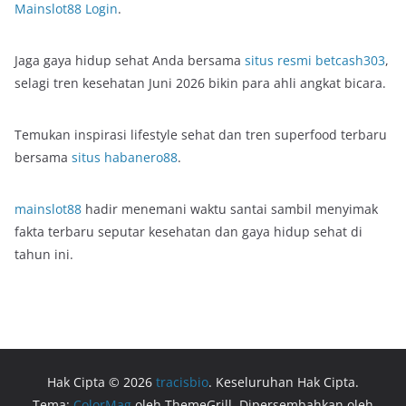
Mainslot88 Login
.
Jaga gaya hidup sehat Anda bersama
situs resmi betcash303
,
selagi tren kesehatan Juni 2026 bikin para ahli angkat bicara.
Temukan inspirasi lifestyle sehat dan tren superfood terbaru
bersama
situs habanero88
.
mainslot88
hadir menemani waktu santai sambil menyimak
fakta terbaru seputar kesehatan dan gaya hidup sehat di
tahun ini.
Hak Cipta © 2026
tracisbio
. Keseluruhan Hak Cipta.
Tema:
ColorMag
oleh ThemeGrill. Dipersembahkan oleh