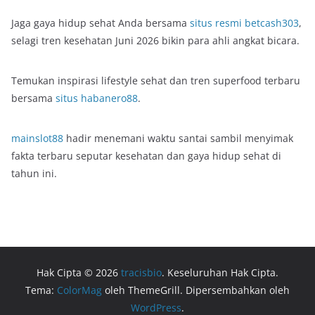
Jaga gaya hidup sehat Anda bersama
situs resmi betcash303
,
selagi tren kesehatan Juni 2026 bikin para ahli angkat bicara.
Temukan inspirasi lifestyle sehat dan tren superfood terbaru
bersama
situs habanero88
.
mainslot88
hadir menemani waktu santai sambil menyimak
fakta terbaru seputar kesehatan dan gaya hidup sehat di
tahun ini.
Hak Cipta © 2026
tracisbio
. Keseluruhan Hak Cipta.
Tema:
ColorMag
oleh ThemeGrill. Dipersembahkan oleh
WordPress
.