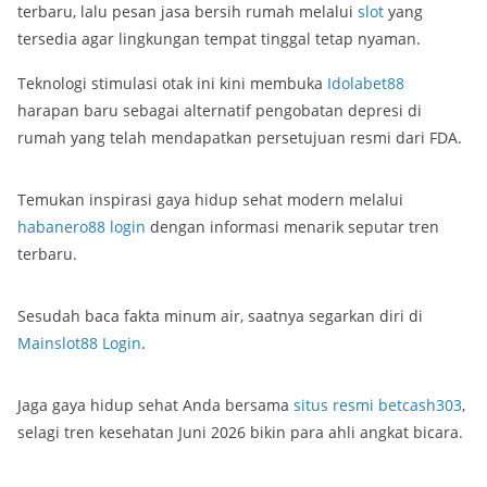
terbaru, lalu pesan jasa bersih rumah melalui
slot
yang
tersedia agar lingkungan tempat tinggal tetap nyaman.
Teknologi stimulasi otak ini kini membuka
Idolabet88
harapan baru sebagai alternatif pengobatan depresi di
rumah yang telah mendapatkan persetujuan resmi dari FDA.
Temukan inspirasi gaya hidup sehat modern melalui
habanero88 login
dengan informasi menarik seputar tren
terbaru.
Sesudah baca fakta minum air, saatnya segarkan diri di
Mainslot88 Login
.
Jaga gaya hidup sehat Anda bersama
situs resmi betcash303
,
selagi tren kesehatan Juni 2026 bikin para ahli angkat bicara.