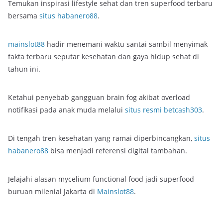
Temukan inspirasi lifestyle sehat dan tren superfood terbaru
bersama
situs habanero88
.
mainslot88
hadir menemani waktu santai sambil menyimak
fakta terbaru seputar kesehatan dan gaya hidup sehat di
tahun ini.
Ketahui penyebab gangguan brain fog akibat overload
notifikasi pada anak muda melalui
situs resmi betcash303
.
Di tengah tren kesehatan yang ramai diperbincangkan,
situs
habanero88
bisa menjadi referensi digital tambahan.
Jelajahi alasan mycelium functional food jadi superfood
buruan milenial Jakarta di
Mainslot88
.