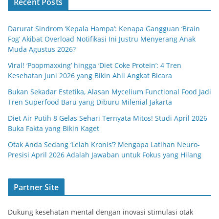
Recent Posts
Darurat Sindrom ‘Kepala Hampa’: Kenapa Gangguan ‘Brain
Fog’ Akibat Overload Notifikasi Ini Justru Menyerang Anak
Muda Agustus 2026?
Viral! ‘Poopmaxxing’ hingga ‘Diet Coke Protein’: 4 Tren
Kesehatan Juni 2026 yang Bikin Ahli Angkat Bicara
Bukan Sekadar Estetika, Alasan Mycelium Functional Food Jadi
Tren Superfood Baru yang Diburu Milenial Jakarta
Diet Air Putih 8 Gelas Sehari Ternyata Mitos! Studi April 2026
Buka Fakta yang Bikin Kaget
Otak Anda Sedang ‘Lelah Kronis’? Mengapa Latihan Neuro-
Presisi April 2026 Adalah Jawaban untuk Fokus yang Hilang
Partner Site
Dukung kesehatan mental dengan inovasi stimulasi otak