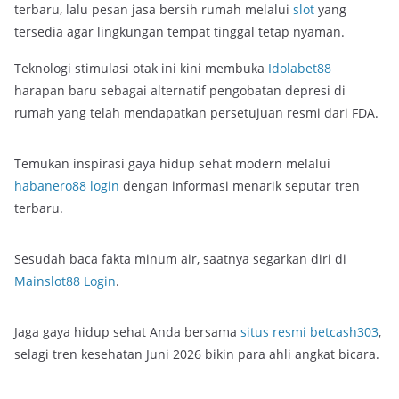
terbaru, lalu pesan jasa bersih rumah melalui
slot
yang
tersedia agar lingkungan tempat tinggal tetap nyaman.
Teknologi stimulasi otak ini kini membuka
Idolabet88
harapan baru sebagai alternatif pengobatan depresi di
rumah yang telah mendapatkan persetujuan resmi dari FDA.
Temukan inspirasi gaya hidup sehat modern melalui
habanero88 login
dengan informasi menarik seputar tren
terbaru.
Sesudah baca fakta minum air, saatnya segarkan diri di
Mainslot88 Login
.
Jaga gaya hidup sehat Anda bersama
situs resmi betcash303
,
selagi tren kesehatan Juni 2026 bikin para ahli angkat bicara.