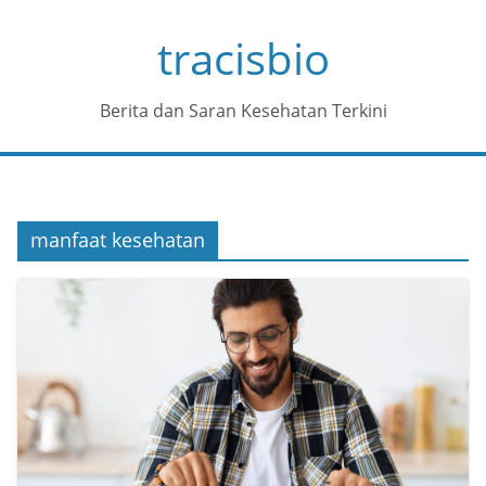
Skip
tracisbio
to
content
Berita dan Saran Kesehatan Terkini
manfaat kesehatan