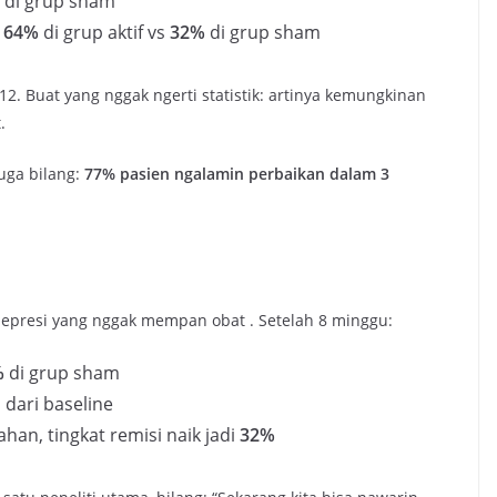
di grup sham
:
64%
di grup aktif vs
32%
di grup sham
012. Buat yang nggak ngerti statistik: artinya kemungkinan
.
uga bilang:
77% pasien ngalamin perbaikan dalam 3
epresi yang nggak mempan obat
. Setelah 8 minggu:
%
di grup sham
n
dari baseline
han, tingkat remisi naik jadi
32%