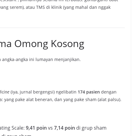
 (yang serem), atau TMS di klinik (yang mahal dan nggak
Cuma Omong Kosong
n angka-angka ini lumayan menjanjikan.
icine
(iya, jurnal bergengsi) ngelibatin
174 pasien
dengan
a: yang pake alat beneran, dan yang pake sham (alat palsu).
ting Scale:
9,41 poin
vs
7,14 poin
di grup sham