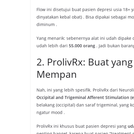
Flow ini disetujui buat pasien depresi usia 18+ 
dinyatakan kebal obat)
. Bisa dipakai sebagai m
diminum
.
Yang menarik: sebenernya alat ini udah dipake di
udah lebih dari
55.000 orang
. Jadi bukan bara
2. ProlivRx: Buat ya
Mempan
Nah, ini yang lebih spesifik. ProlivRx dari Neur
Occipital and Trigeminal Afferent Stimulation (
belakang (occipital) dan saraf trigeminal, yan
ngatur mood
.
ProlivRx ini khusus buat pasien depresi yang
ud
penting banget, karena buat pasien “treatment-re