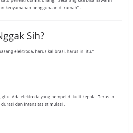
 satu peneliti utama, bilang: “Sekarang kita bisa nawarin
s dan kenyamanan penggunaan di rumah”
.
Nggak Sih?
pasang elektroda, harus kalibrasi, harus ini itu.”
gitu. Ada elektroda yang nempel di kulit kepala. Terus lo
ur durasi dan intensitas stimulasi
.