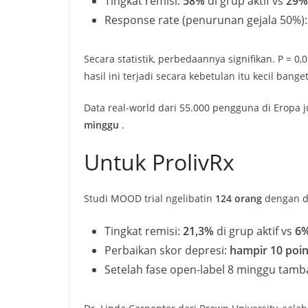
Tingkat remisi:
58%
di grup aktif vs
29%
Response rate (penurunan gejala 50%)
Secara statistik, perbedaannya signifikan. P = 0,
hasil ini terjadi secara kebetulan itu kecil banget
Data real-world dari 55.000 pengguna di Eropa j
minggu
.
Untuk ProlivRx
Studi MOOD trial ngelibatin
124 orang
dengan d
Tingkat remisi:
21,3%
di grup aktif vs
6
Perbaikan skor depresi:
hampir 10 poi
Setelah fase open-label 8 minggu tamba