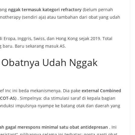
yang
nggak termasuk kategori refractory
(belum pernah
onotherapy (sendiri aja) atau tambahan dari obat yang udah
 Eropa, Inggris, Swiss, dan Hong Kong sejak 2019. Total
ng baru. Baru sekarang masuk AS.
ng Obatnya Udah Nggak
olief Inc ini beda mekanismenya. Dia pake
external Combined
eCOT-AS)
. Simpelnya: dia stimulasi saraf di kepala bagian
g konduksi impulsnya nyampe ke batang otak dan daerah yang
ah gagal merespons minimal satu obat antidepresan
. Ini
sistant”, pilihannya selama ini terbatas: gonta-ganti obat