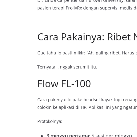
Dr. Linda Carpenter dari Brown University, salah
pasien terapi ProlivRx dengan supervisi medi
Cara Pakainya: Ribet 
Gue tahu lo pasti mikir: “Ah, paling ribet. Harus 
Ternyata… nggak serumit itu.
Flow FL-100
Cara pakenya: lo pake headset kayak topi renang 
colokin ke aplikasi di HP. Aplikasi ini yang ngat
Protokolnya:
3 minggu pertama:
5 sesi per minggu