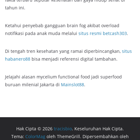
tahun ini.
Ketahui penyebab gangguan brain fog akibat overload
notifikasi pada anak muda melalui
situs resmi betcash303
.
Di tengah tren kesehatan yang ramai diperbincangkan,
situs
habanero88
bisa menjadi referensi digital tambahan.
Jelajahi alasan mycelium functional food jadi superfood
buruan milenial Jakarta di
Mainslot88
.
Hak Cipta © 2026
tracisbio
. Keseluruhan Hak Cipta.
Tema:
ColorMag
oleh ThemeGrill. Dipersembahkan oleh