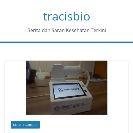
Skip
tracisbio
to
content
Berita dan Saran Kesehatan Terkini
UNCATEGORIZED